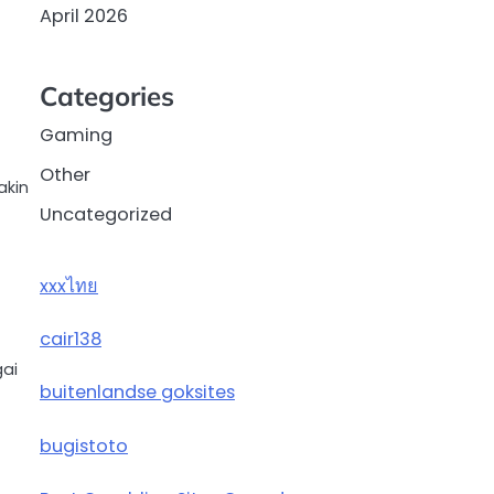
April 2026
Categories
Gaming
Other
akin
Uncategorized
xxxไทย
cair138
gai
buitenlandse goksites
bugistoto