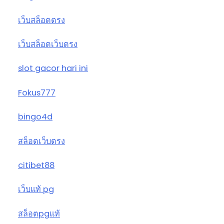
เว็บสล็อตตรง
เว็บสล็อตเว็บตรง
slot gacor hari ini
Fokus777
bingo4d
สล็อตเว็บตรง
citibet88
เว็บแท้ pg
สล็อตpgแท้