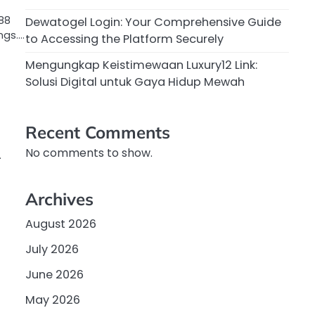
788
Dewatogel Login: Your Comprehensive Guide
ngs.…
to Accessing the Platform Securely
Mengungkap Keistimewaan Luxury12 Link:
Solusi Digital untuk Gaya Hidup Mewah
Recent Comments
No comments to show.
…
Archives
August 2026
July 2026
June 2026
May 2026