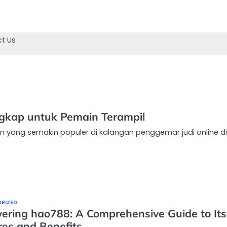
t Us
gkap untuk Pemain Terampil
n yang semakin populer di kalangan penggemar judi online di
RIZED
vering hao788: A Comprehensive Guide to Its
res and Benefits