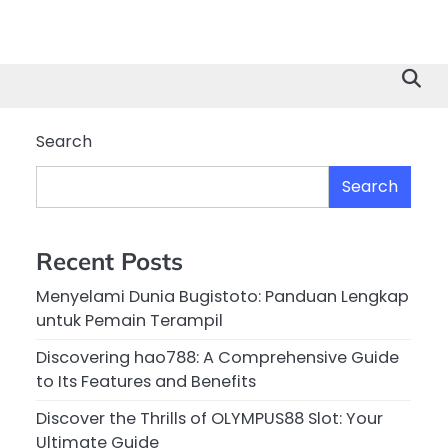
Search
Search
Recent Posts
Menyelami Dunia Bugistoto: Panduan Lengkap
untuk Pemain Terampil
Discovering hao788: A Comprehensive Guide
to Its Features and Benefits
Discover the Thrills of OLYMPUS88 Slot: Your
Ultimate Guide