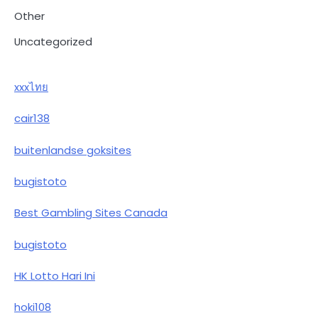
Other
Uncategorized
xxxไทย
cair138
buitenlandse goksites
bugistoto
Best Gambling Sites Canada
bugistoto
HK Lotto Hari Ini
hoki108