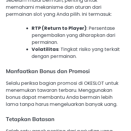
Sebelum mulai bermain, penting untuk
memahami mekanisme dan aturan dari
permainan slot yang Anda pilih. Ini termasuk:
RTP (Return to Player)
: Persentase
pengembalian yang diharapkan dari
permainan.
Volatilitas
: Tingkat risiko yang terkait
dengan permainan.
Manfaatkan Bonus dan Promosi
Selalu periksa bagian promosi di OKESLOT untuk
menemukan tawaran terbaru. Menggunakan
bonus dapat membantu Anda bermain lebih
lama tanpa harus mengeluarkan banyak uang.
Tetapkan Batasan