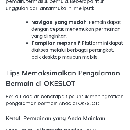
pemain, termasuk pemula. Beberapa fitur
unggulan dari antarmuka ini meliputi:
Navigasi yang mudah
: Pemain dapat
dengan cepat menemukan permainan
yang diinginkan.
Tampilan responsif
: Platform ini dapat
diakses melalui berbagai perangkat,
baik desktop maupun mobile.
Tips Memaksimalkan Pengalaman
Bermain di OKESLOT
Berikut adalah beberapa tips untuk meningkatkan
pengalaman bermain Anda di OKESLOT:
Kenali Permainan yang Anda Mainkan