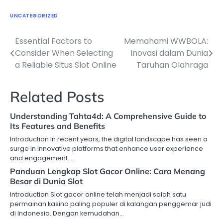
UNCATEGORIZED
Essential Factors to
Memahami WWBOLA:
Post
Consider When Selecting
Inovasi dalam Dunia
navigation
a Reliable Situs Slot Online
Taruhan Olahraga
Related Posts
Understanding Tahta4d: A Comprehensive Guide to
Its Features and Benefits
Introduction In recent years, the digital landscape has seen a
surge in innovative platforms that enhance user experience
and engagement.…
Panduan Lengkap Slot Gacor Online: Cara Menang
Besar di Dunia Slot
Introduction Slot gacor online telah menjadi salah satu
permainan kasino paling populer di kalangan penggemar judi
di Indonesia. Dengan kemudahan…