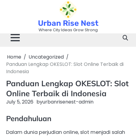
Skip
to
content
Urban Rise Nest
Where City Ideas Grow Strong
Home
Uncategorized
Panduan Lengkap OKESLOT: Slot Online Terbaik di
Indonesia
Panduan Lengkap OKESLOT: Slot
Online Terbaik di Indonesia
July 5, 2026
by
urbanrisenest-admin
Pendahuluan
Dalam dunia perjudian online, slot menjadi salah