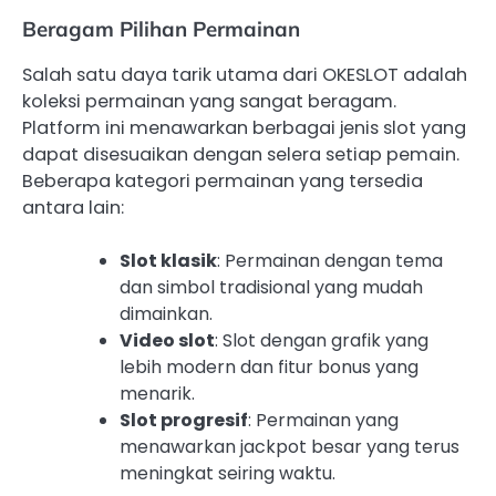
Beragam Pilihan Permainan
Salah satu daya tarik utama dari OKESLOT adalah
koleksi permainan yang sangat beragam.
Platform ini menawarkan berbagai jenis slot yang
dapat disesuaikan dengan selera setiap pemain.
Beberapa kategori permainan yang tersedia
antara lain:
Slot klasik
: Permainan dengan tema
dan simbol tradisional yang mudah
dimainkan.
Video slot
: Slot dengan grafik yang
lebih modern dan fitur bonus yang
menarik.
Slot progresif
: Permainan yang
menawarkan jackpot besar yang terus
meningkat seiring waktu.