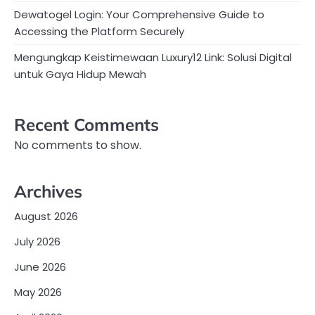
Dewatogel Login: Your Comprehensive Guide to
Accessing the Platform Securely
Mengungkap Keistimewaan Luxury12 Link: Solusi Digital
untuk Gaya Hidup Mewah
Recent Comments
No comments to show.
Archives
August 2026
July 2026
June 2026
May 2026