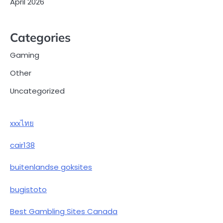
April 2026
Categories
Gaming
Other
Uncategorized
xxxไทย
cair138
buitenlandse goksites
bugistoto
Best Gambling Sites Canada